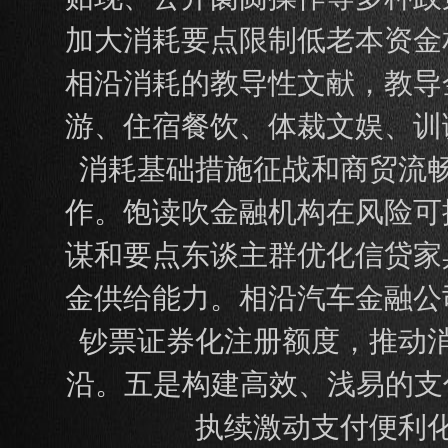
加大消耗要点限制低老本资金
相沿消耗的教导性文献，教导
游、住宿餐饮、体裁文娱、训
消耗基础措施征战和商贸流
作。饱读吹金融机构在风险可
谋和要点东谈主群优化信贷家
金供给能力。相沿汽车金融公
钞票证券化注册额度，推动
沿。五是构建高效、浅易的支
执续激动支付便利