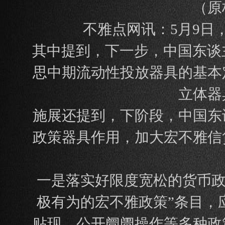
（原
不雅点网讯：5月9日
其中提到，下一步，中国东谈
思中期流动性投放器具的基本
立体器
施展还提到，下阶段，中国东
政策器具作用，加大宏不雅信
一是落实好限度宽松的货币政
极有为的宏不雅政策”条目，
贴现、公开阛阓操作等多种政