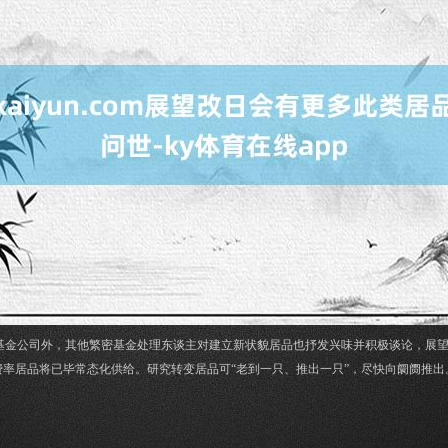
公司外，其他繁密基金处理东谈主对建立新状貌居品也抒发兴味并积极谈论，展望改日会有
费率居品将已毕常态化供给。研究转变居品可“老到一只、推出一只”，尽快向阛阓推出