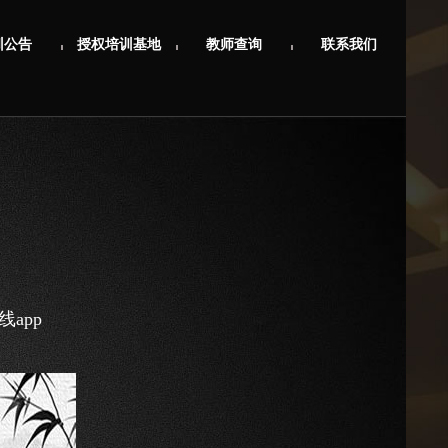
训公告
授权培训基地
教师查询
联系我们
app