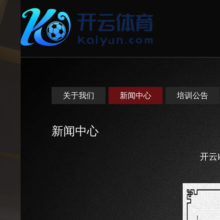
关于我们
新闻中心
培训公告
新闻中心
开云