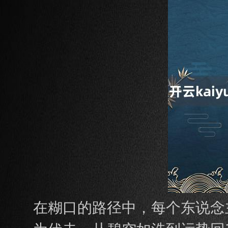
在糊口的路径中，每个东说念