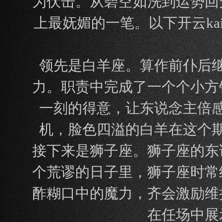
为伏击。从碧空如洗到运势回
上最妩媚的一笔。以下开云ka
领先是白羊座。算作前仆后
力。职责中完成了一个个小方
一刻的得意，让东说念主倍
机，脸色四溢的白羊在这个
接下来是狮子座。狮子座的东
个荒谬的日子里，狮子座时常
酢糊口中的魔力，齐会激励维
在任场中展