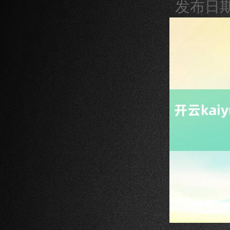
发布日期：