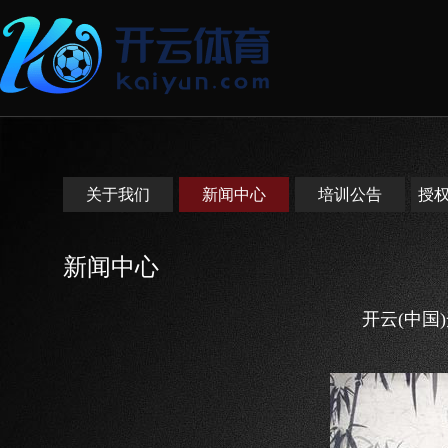
关于我们
新闻中心
培训公告
授
新闻中心
开云(中国)