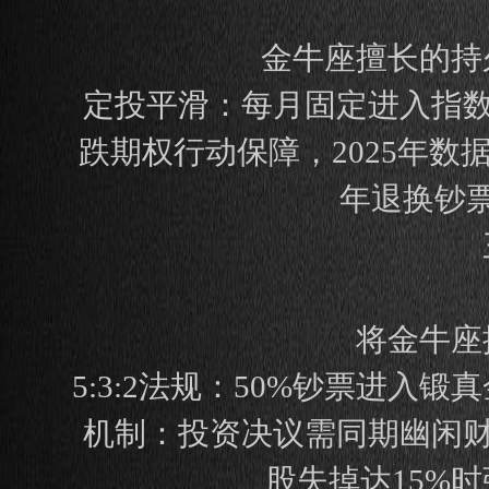
金牛座擅长的持
定投平滑：每月固定进入指数
跌期权行动保障，2025年数
年退换钞
将金牛座
5:3:2法规：50%钞票进入
机制：投资决议需同期幽闲财
股失掉达15%