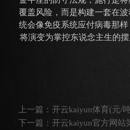
覆盖风险，而是构建一套在波
统会像免疫系统应付病毒那样
将演变为掌控东说念主生的摆脱
上一篇：
开云kaiyun体育(元/
下一篇：
开云kaiyun官方网