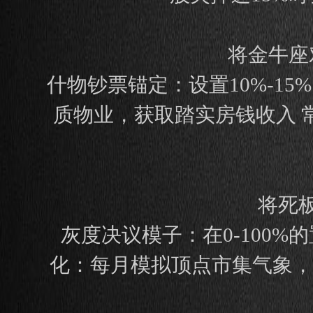
将金牛座
什物钞票锚定：设置10%-15
质物业，获取踏实房钱收入 
将死
灰度决议模子：在0-100
化：每月模拟顶点市集气象，