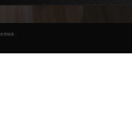
友情链接：