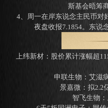
斯基会晤筹
4、周一在岸东说念主民币对好意
夜盘收报7.1854。东
上纬新材：股价累计涨幅超1
申联生物：艾滋
景嘉微：拟2.
智飞生物：