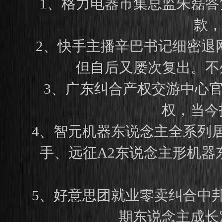
1、格力电器市集总监朱磊答
款，
2、快手主播辛巴书记细密退
但自后又屡次复出。不
3、广东纠合产权交游中心
权，当今
4、智元机器东说念主全系列居
手、远征A2东说念主形机器东
5、好意思团就业零卖纠合中
期东说念主成长