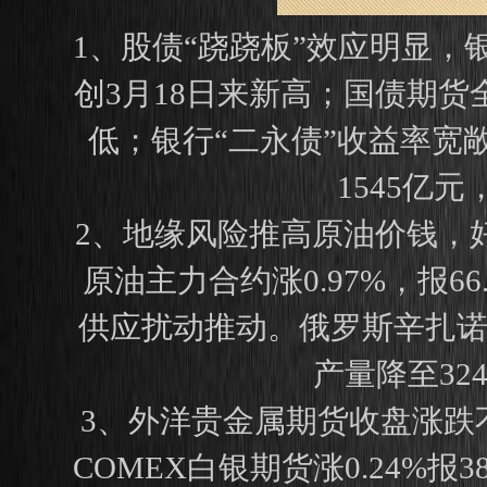
1、股债“跷跷板”效应明显，
创3月18日来新高；国债期货全
低；银行“二永债”收益率宽敞
1545亿
2、地缘风险推高原油价钱，好意
原油主力合约涨0.97%，报
供应扰动推动。俄罗斯辛扎诺
产量降至32
3、外洋贵金属期货收盘涨跌不一
COMEX白银期货涨0.24%