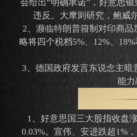
会给出“明确承诺”，好意思
违反。大摩则研究，鲍威
2、濒临特朗普箝制对印商品
略将四个税档5%、12%、18
3、德国政府发言东说念主暗
能力
1、好意思国三大股指收盘涨跌
0.03%。宣伟、安进跌超1