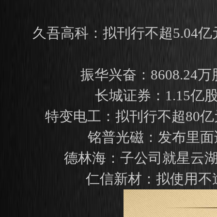
久吾高科：拟刊行不超5.04
振华兴奋：8608.24
长城证券：1.15亿
特变电工：拟刊行不超80
铭普光磁：发布里面
德林海：子公司就星云湖技
仁信新材：拟使用不