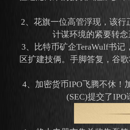
2、花旗一位高管浮现，该行
计谋环境的紧要转念
3、比特币矿企TeraWul
区扩建技俩。手脚答复，谷歌将
4、加密货币IPO飞腾不休！
(SEC)提交了