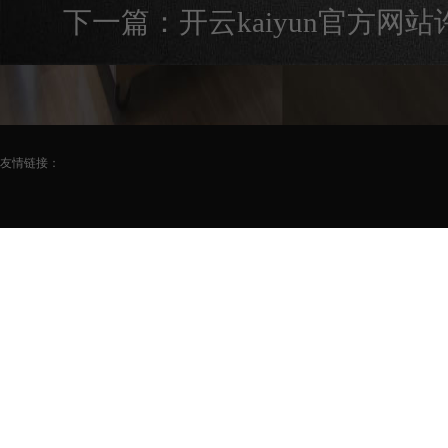
下一篇：
开云kaiyun官方网
友情链接：