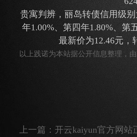
62
贵寓判辨，丽岛转债信用级别为“
年1.00%、第四年1.80%、
最新价为12.46元，
以上践诺为本站据公开信息整理，由AI算法生
上一篇：
开云kaiyun官方网站