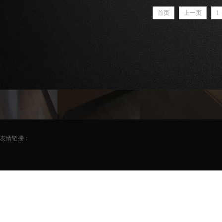
烤外焦里嫩-ky体育在线app
体育在线app
首页
上一页
1
友情链接：